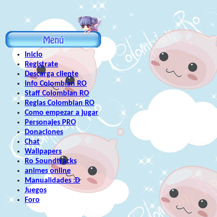
Inicio
Registrate
Descarga cliente
Info Colombian RO
Staff Colombian RO
Reglas Colombian RO
Como empezar a jugar
Personajes PRO
Donaciones
Chat
Wallpapers
Ro Soundtracks
animes online
Manualidades :D
Juegos
Foro