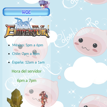
México: 5pm a 6pm
Chile: 7pm a 8pm
España: 12am a 1am
Hora del servidor
6pm a 7pm