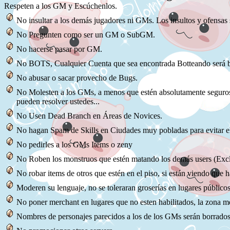
Respeten a los GM y Escúchenlos.
No insultar a los demás jugadores ni GMs. Los insultos y ofensas
No Pregunten como ser un GM o SubGM.
No hacerse pasar por GM.
No BOTS, Cualquier Cuenta que sea encontrada Botteando será 
No abusar o sacar provecho de Bugs.
No Molesten a los GMs, a menos que estén absolutamente seguro
pueden
resolver
ustedes...
No Usen Dead Branch en Áreas de Novices.
No hagan Spam de Skills en Ciudades muy pobladas para evitar e
No pedirles a los GMs Items o zeny
No Roben los monstruos que estén matando los demás users (Ex
No robar items de otros que estén en el piso, si están viendo que 
Moderen su lenguaje, no se toleraran groserías en lugares públicos
No poner merchant en lugares que no esten habilitados, la zona m
Nombres de personajes parecidos a los de los GMs serán borrados