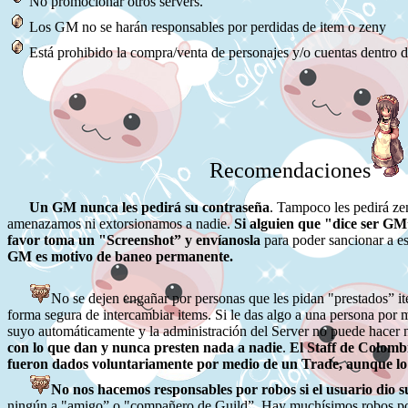
No promocionar otros servers.
Los GM no se harán responsables por perdidas de item o zeny
Está prohibido la compra/venta de personajes y/o cuentas dentro 
Recomendaciones
Un GM nunca les pedirá su contraseña
. Tampoco les pedirá z
amenazamos ni extorsionamos a nadie.
Si alguien que "dice ser GM
favor toma un "Screenshot” y envíanosla
para poder sancionar a e
GM es motivo de baneo permanente.
No se dejen engañar por personas que les pidan "prestados” it
forma segura de intercambiar items. Si le das algo a una persona por 
suyo automáticamente y la administración del Server no puede hacer 
con lo que dan y nunca presten nada a nadie
.
El Staff de Colomb
fueron dados voluntariamente por medio de un Trade, aunque l
No nos hacemos responsables por robos si el usuario dio su
ningún a "amigo” o "compañero de Guild”. Hay muchísimos robos por