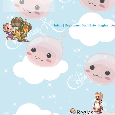
Inicio
|
Registrate
|
Staff
|
Info
|
Reglas
|
De
Reglas