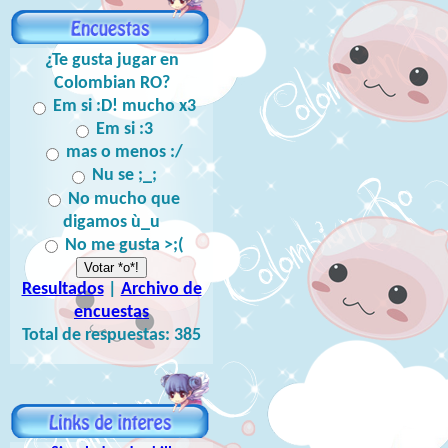
¿Te gusta jugar en
Colombian RO?
Em si :D! mucho x3
Em si :3
mas o menos :/
Nu se ;_;
No mucho que
digamos ù_u
No me gusta >;(
Resultados
|
Archivo de
encuestas
Total de respuestas:
385