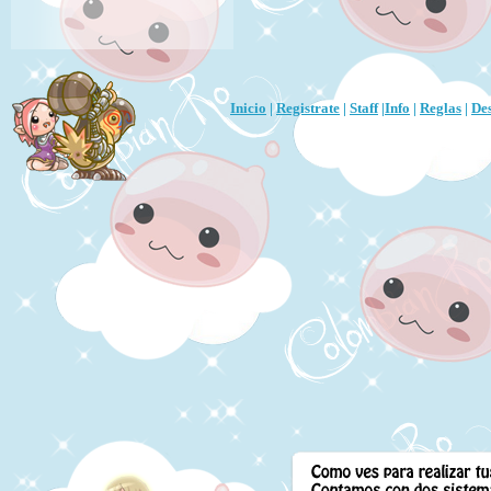
Inicio
|
Registrate
|
Staff
|
Info
|
Reglas
|
De