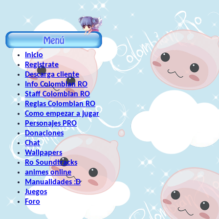
Inicio
Registrate
Descarga cliente
Info Colombian RO
Staff Colombian RO
Reglas Colombian RO
Como empezar a jugar
Personajes PRO
Donaciones
Chat
Wallpapers
Ro Soundtracks
animes online
Manualidades :D
Juegos
Foro