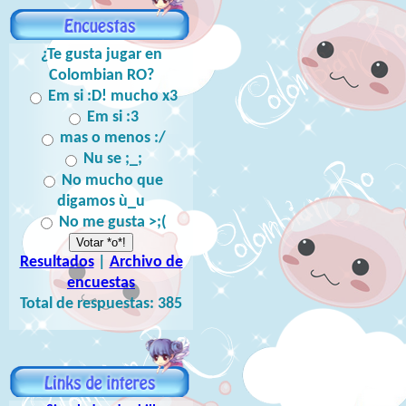
¿Te gusta jugar en
Colombian RO?
Em si :D! mucho x3
Em si :3
mas o menos :/
Nu se ;_;
No mucho que
digamos ù_u
No me gusta >;(
Resultados
|
Archivo de
encuestas
Total de respuestas:
385