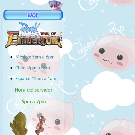
México: 5pm a 6pm
Chile: 7pm a 8pm
España: 12am a 1am
Hora del servidor
6pm a 7pm