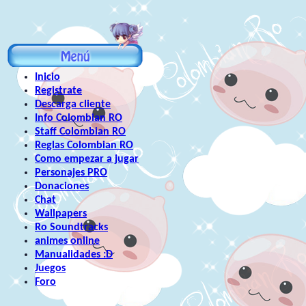
Inicio
Registrate
Descarga cliente
Info Colombian RO
Staff Colombian RO
Reglas Colombian RO
Como empezar a jugar
Personajes PRO
Donaciones
Chat
Wallpapers
Ro Soundtracks
animes online
Manualidades :D
Juegos
Foro