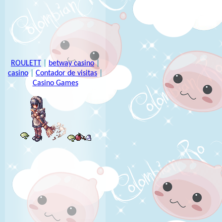
ROULETT
|
betway casino
|
casino
|
Contador de visitas
|
Casino Games