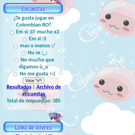
¿Te gusta jugar en
Colombian RO?
Em si :D! mucho x3
Em si :3
mas o menos :/
Nu se ;_;
No mucho que
digamos ù_u
No me gusta >;(
Resultados
|
Archivo de
encuestas
Total de respuestas:
385