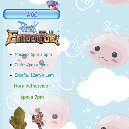
México: 5pm a 6pm
Chile: 7pm a 8pm
España: 12am a 1am
Hora del servidor
6pm a 7pm