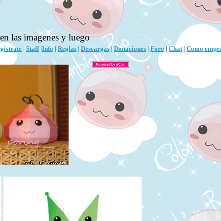
 en las imagenes y luego
gistrate
|
Staff
|
Info
|
Reglas
|
Descargas
|
Donaciones
|
Foro
|
Chat
|
Como empe