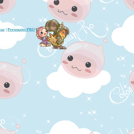
zar
|
Personajes PRO